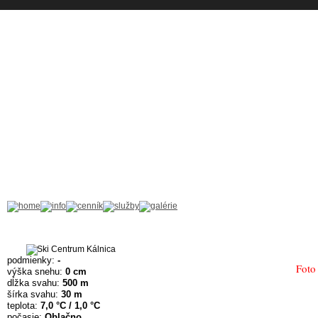
podmienky:
-
Foto
výška snehu:
0 cm
dĺžka svahu:
500 m
šírka svahu:
30 m
teplota:
7,0 °C / 1,0 °C
počasie:
Oblačno