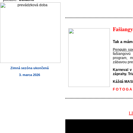
Fašiangy
Tak a máme
Penguin spo
fašiangovú
program, m
zábavou pre 
Zimná sezóna ukončená
Karneval v 
záprahy. Tri
3. marca 2026
Káždá MASK
F O T O G A 
LI