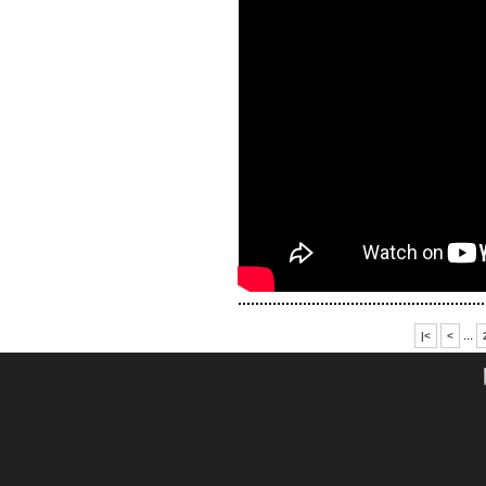
...
|
<
<