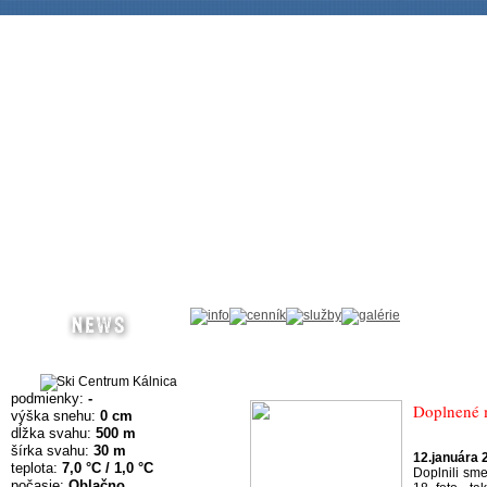
podmienky:
-
Doplnené 
výška snehu:
0 cm
dĺžka svahu:
500 m
šírka svahu:
30 m
12.januára 
teplota:
7,0 °C / 1,0 °C
Doplnili sm
počasie:
Oblačno