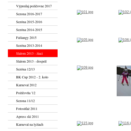
Výpredaj požičovne 2017
Sezona 2016-2017
Sezóna 2015-2016
Sezóna 2014-2015
Fašiangy 2015
Sezóna 2013-2014
Slalom 2013 - žiaci
Slalom 2013 - dospelí
Sezóna 12/13
BK Cup 2012 - 2. kolo
Karneval 2012
Požíčovňa '12
Sezona 11/12
Fotosúťaž 2011
Apress ski 2011
Karneval na lyžiach