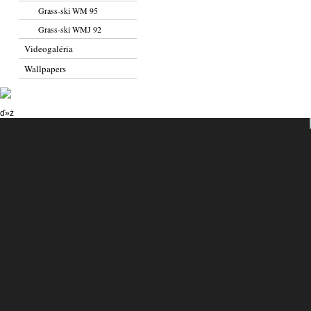
Grass-ski WM 95
Grass-ski WMJ 92
Videogaléria
Wallpapers
ď»ż