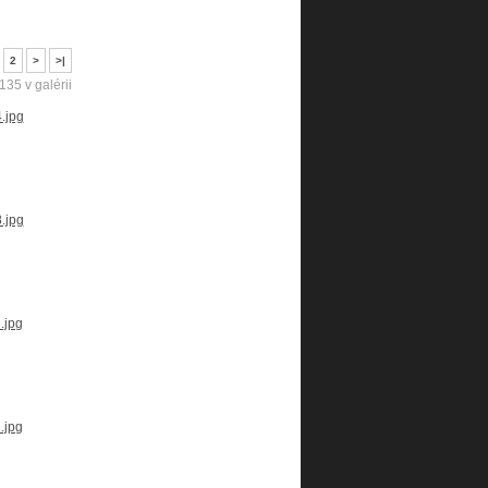
2
>
>
|
135 v galérii