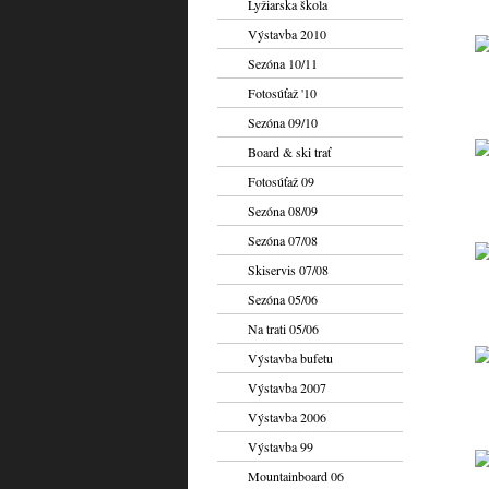
Lyžiarska škola
Výstavba 2010
Sezóna 10/11
Fotosúťaž '10
Sezóna 09/10
Board & ski trať
Fotosúťaž 09
Sezóna 08/09
Sezóna 07/08
Skiservis 07/08
Sezóna 05/06
Na trati 05/06
Výstavba bufetu
Výstavba 2007
Výstavba 2006
Výstavba 99
Mountainboard 06