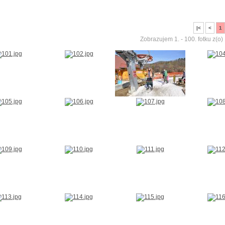
|
<
<
1
Zobrazujem 1. - 100. fotku z(o) 