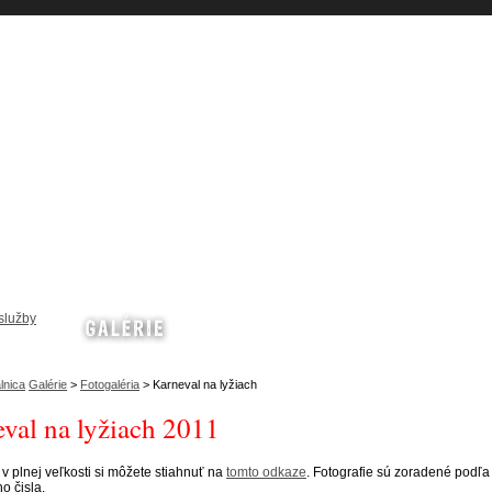
lnica
Galérie
>
Fotogaléria
> Karneval na lyžiach
val na lyžiach 2011
 v plnej veľkosti si môžete stiahnuť na
tomto odkaze
. Fotografie sú zoradené podľa
o čisla.